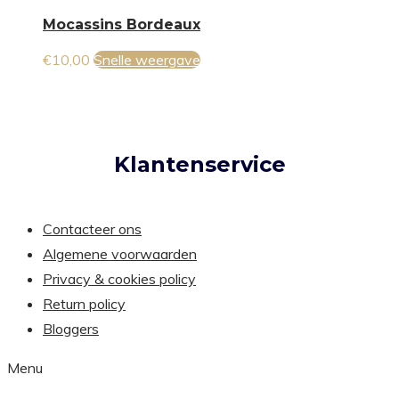
heeft
kan
productpagina
Mocassins Bordeaux
meerdere
gekozen
€
10,00
Snelle weergave
variaties.
worden
Deze
op
optie
de
kan
productpagina
Klantenservice
gekozen
worden
op
Contacteer ons
de
Algemene voorwaarden
productpagina
Privacy & cookies policy
Return policy
Bloggers
Menu