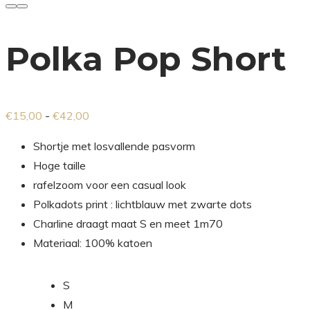
Polka Pop Short
Prijsklasse:
€
15,00
-
€
42,00
€15,00
Shortje met losvallende pasvorm
tot
Hoge taille
€42,00
rafelzoom voor een casual look
Polkadots print : lichtblauw met zwarte dots
Charline draagt maat S en meet 1m70
Materiaal: 100% katoen
S
M