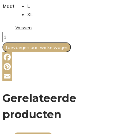
Maat
L
XL
Wissen
Polka
Pop
Toevoegen aan winkelwagen
Short
aantal
Facebook
Pinterest
Email
Gerelateerde
producten