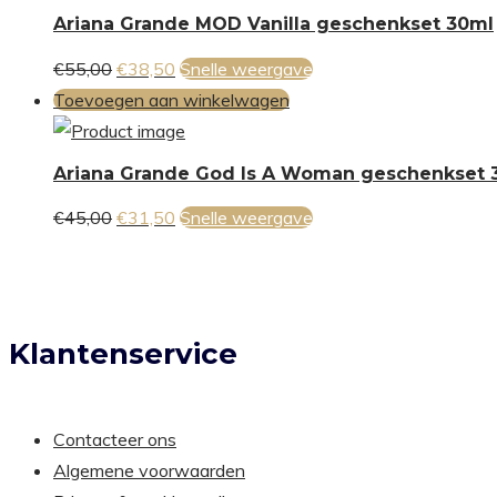
Ariana Grande MOD Vanilla geschenkset 30ml
Oorspronkelijke
Huidige
€
55,00
€
38,50
Snelle weergave
prijs
prijs
Toevoegen aan winkelwagen
was:
is:
€55,00.
€38,50.
Ariana Grande God Is A Woman geschenkset 
Oorspronkelijke
Huidige
€
45,00
€
31,50
Snelle weergave
prijs
prijs
was:
is:
€45,00.
€31,50.
Klantenservice
Contacteer ons
Algemene voorwaarden