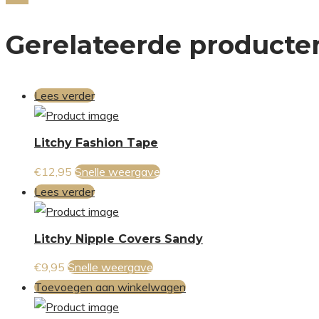
Email
Gerelateerde producte
Lees verder
Litchy Fashion Tape
€
12,95
Snelle weergave
Lees verder
Litchy Nipple Covers Sandy
€
9,95
Snelle weergave
Toevoegen aan winkelwagen